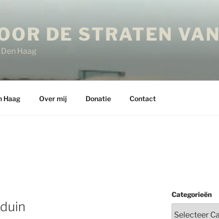
OOR DE STRATEN VAN
in Den Haag
n Haag
Over mij
Donatie
Contact
Categorieën
kduin