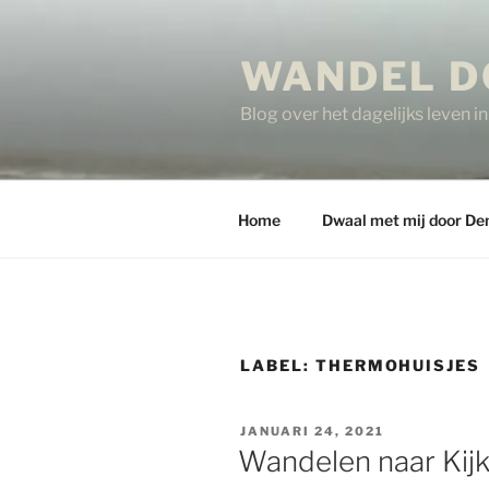
Ga
naar
WANDEL D
de
inhoud
Blog over het dagelijks leven 
Home
Dwaal met mij door De
LABEL:
THERMOHUISJES
GEPLAATST
JANUARI 24, 2021
OP
Wandelen naar Kij