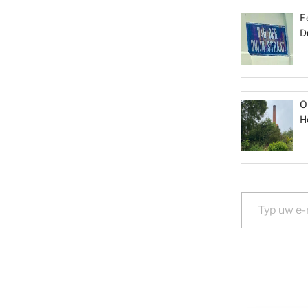
E
D
O
H
Typ uw e-mail...