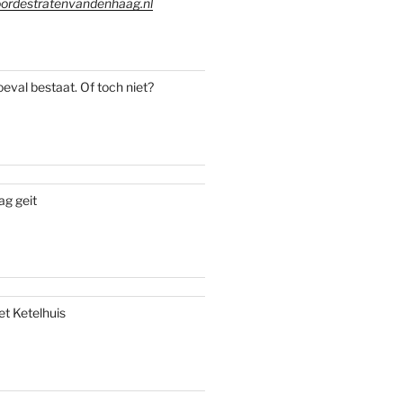
ordestratenvandenhaag.nl
oeval bestaat. Of toch niet?
ag geit
et Ketelhuis