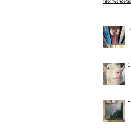
info@wandeldo
T
D
H