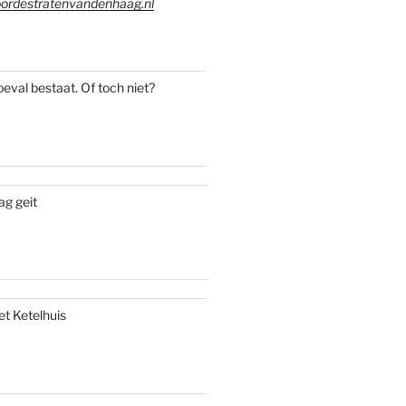
ordestratenvandenhaag.nl
oeval bestaat. Of toch niet?
ag geit
et Ketelhuis