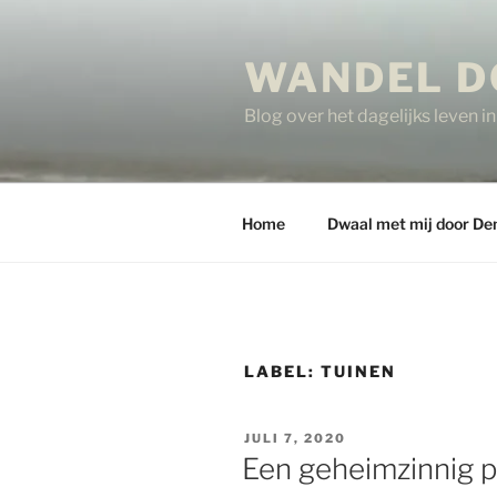
Ga
naar
WANDEL D
de
inhoud
Blog over het dagelijks leven 
Home
Dwaal met mij door De
LABEL:
TUINEN
GEPLAATST
JULI 7, 2020
OP
Een geheimzinnig 