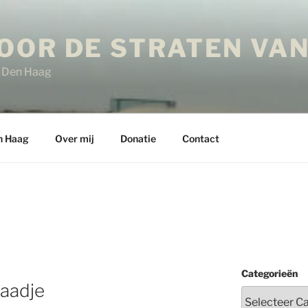
OOR DE STRATEN VAN
in Den Haag
n Haag
Over mij
Donatie
Contact
Categorieën
paadje