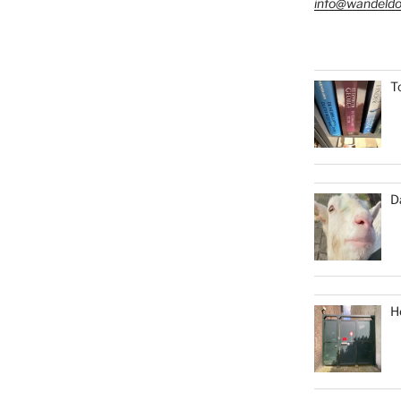
info@wandeldo
T
D
H