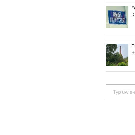
E
D
O
H
Typ uw e-mail...