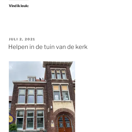
Vind ik leuk:
GEPLAATST
JULI 2, 2021
OP
Helpen in de tuin van de kerk