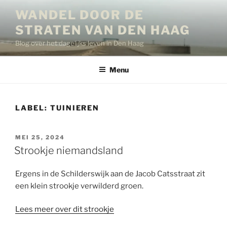
Ga
WANDEL DOOR DE
naar
STRATEN VAN DEN HAAG
de
inhoud
Blog over het dagelijks leven in Den Haag
Menu
LABEL:
TUINIEREN
GEPLAATST
MEI 25, 2024
OP
Strookje niemandsland
Ergens in de Schilderswijk aan de Jacob Catsstraat zit
een klein strookje verwilderd groen.
Lees meer over dit strookje