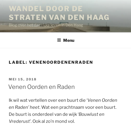
Ga
WANDEL DOOR DE
naar
STRATEN VAN DEN HAAG
de
inhoud
Blog over het dagelijks leven in Den Haag
Menu
LABEL:
VENENOORDENENRADEN
GEPLAATST
MEI 15, 2018
OP
Venen Oorden en Raden
Ik wil wat vertellen over een buurt die ‘
Venen Oorden
en Raden’ heet
. Wat een prachtnaam voor een buurt.
De buurt is onderdeel van de wijk ‘
Bouwlust en
Vrederust
’. Ook al zo’n mond vol.