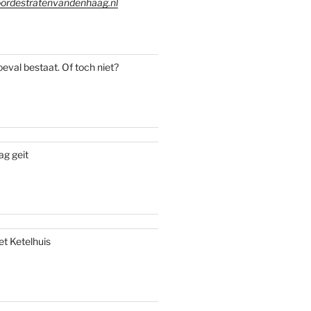
ordestratenvandenhaag.nl
oeval bestaat. Of toch niet?
ag geit
et Ketelhuis