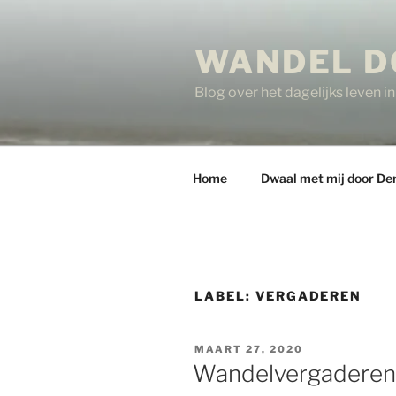
Ga
naar
WANDEL D
de
inhoud
Blog over het dagelijks leven 
Home
Dwaal met mij door De
LABEL:
VERGADEREN
GEPLAATST
MAART 27, 2020
OP
Wandelvergaderen