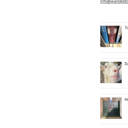
info@wandeldo
T
D
H