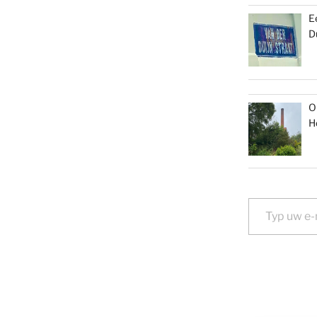
E
D
O
H
Typ uw e-mail...