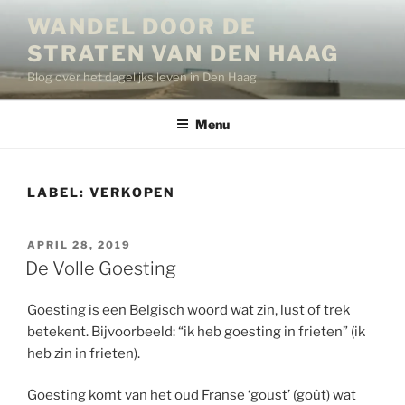
Ga
WANDEL DOOR DE
naar
STRATEN VAN DEN HAAG
de
inhoud
Blog over het dagelijks leven in Den Haag
Menu
LABEL:
VERKOPEN
GEPLAATST
APRIL 28, 2019
OP
De Volle Goesting
Goesting is een Belgisch woord wat zin, lust of trek
betekent. Bijvoorbeeld: “ik heb goesting in frieten” (ik
heb zin in frieten).
Goesting komt van het oud Franse ‘goust’ (goût) wat