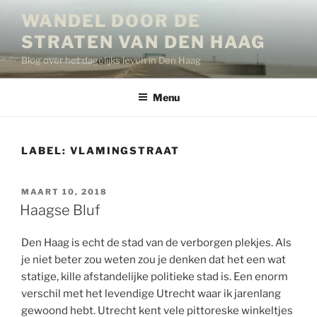
Ga
WANDEL DOOR DE
naar
STRATEN VAN DEN HAAG
de
inhoud
Blog over het dagelijks leven in Den Haag
Menu
LABEL:
VLAMINGSTRAAT
GEPLAATST
MAART 10, 2018
OP
Haagse Bluf
Den Haag is echt de stad van de verborgen plekjes. Als
je niet beter zou weten zou je denken dat het een wat
statige, kille afstandelijke politieke stad is. Een enorm
verschil met het levendige Utrecht waar ik jarenlang
gewoond hebt. Utrecht kent vele pittoreske winkeltjes