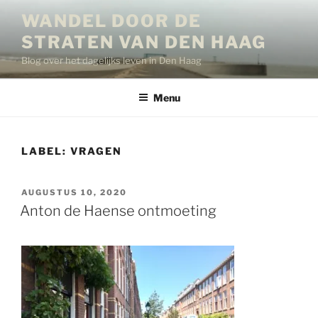
Ga
WANDEL DOOR DE
naar
STRATEN VAN DEN HAAG
de
inhoud
Blog over het dagelijks leven in Den Haag
Menu
LABEL:
VRAGEN
GEPLAATST
AUGUSTUS 10, 2020
OP
Anton de Haense ontmoeting