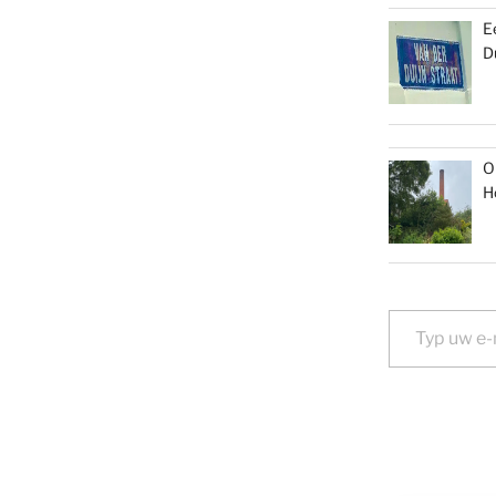
E
D
O
H
Typ uw e-mail...