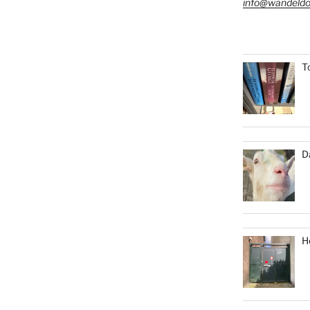
info@wandeldo
T
D
H