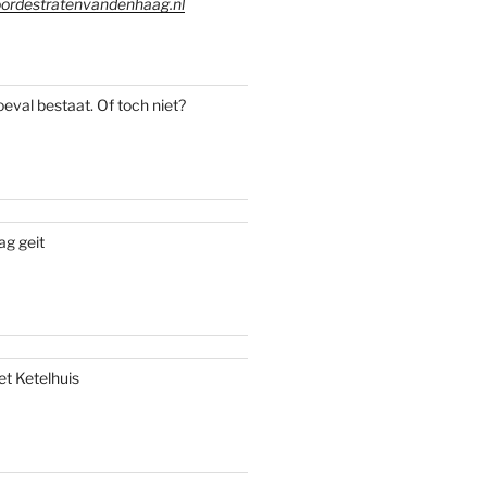
ordestratenvandenhaag.nl
oeval bestaat. Of toch niet?
ag geit
et Ketelhuis