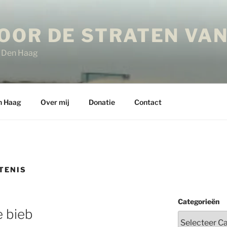
OOR DE STRATEN VAN
in Den Haag
n Haag
Over mij
Donatie
Contact
TENIS
Categorieën
e bieb