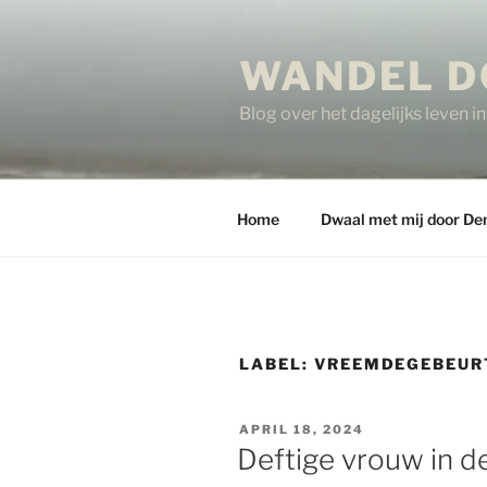
Ga
naar
WANDEL D
de
inhoud
Blog over het dagelijks leven 
Home
Dwaal met mij door De
LABEL:
VREEMDEGEBEUR
GEPLAATST
APRIL 18, 2024
OP
Deftige vrouw in d