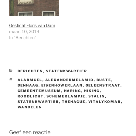
Gesticht Floris van Dam
maart 10, 2019
In "Berichten"
CATEGORIEËN
BERICHTEN
,
STATENKWARTIER
TAGS
ALARMCEL
,
ALEXANDERMELAMID
,
BUSTE
,
DENHAAG
,
EISENHOWERLAAN
,
GELEENSTRAAT
,
GEMEENTEMUSEUM
,
HARING
,
HIKING
,
ROODLICHT
,
SCHEMERLAMPJE
,
STALIN
,
STATENKWARTIER
,
THEHAGUE
,
VITALYKOMAR
,
WANDELEN
Geef een reactie