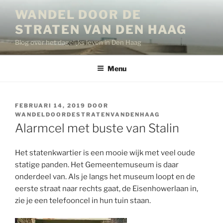
Ga
WANDEL DOOR DE
naar
STRATEN VAN DEN HAAG
de
inhoud
Blog over het dagelijks leven in Den Haag
Menu
GEPLAATST
FEBRUARI 14, 2019
DOOR
OP
WANDELDOORDESTRATENVANDENHAAG
Alarmcel met buste van Stalin
Het statenkwartier is een mooie wijk met veel oude
statige panden. Het Gemeentemuseum is daar
onderdeel van. Als je langs het museum loopt en de
eerste straat naar rechts gaat, de Eisenhowerlaan in,
zie je een telefooncel in hun tuin staan.