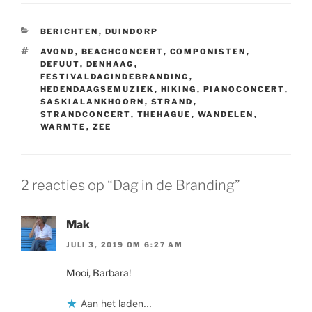
CATEGORIEËN
BERICHTEN
,
DUINDORP
TAGS
AVOND
,
BEACHCONCERT
,
COMPONISTEN
,
DEFUUT
,
DENHAAG
,
FESTIVALDAGINDEBRANDING
,
HEDENDAAGSEMUZIEK
,
HIKING
,
PIANOCONCERT
,
SASKIALANKHOORN
,
STRAND
,
STRANDCONCERT
,
THEHAGUE
,
WANDELEN
,
WARMTE
,
ZEE
2 reacties op “Dag in de Branding”
Mak
JULI 3, 2019 OM 6:27 AM
Mooi, Barbara!
Aan het laden...