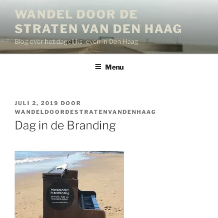
Ga
WANDEL DOOR DE
naar
STRATEN VAN DEN HAAG
de
inhoud
Blog over het dagelijks leven in Den Haag
Menu
GEPLAATST
JULI 2, 2019
DOOR
OP
WANDELDOORDESTRATENVANDENHAAG
Dag in de Branding