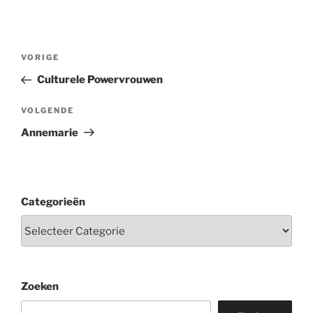
Berichtnavigatie
Vorig
VORIGE
bericht
Culturele Powervrouwen
Volgend
VOLGENDE
bericht
Annemarie
Categorieën
Zoeken