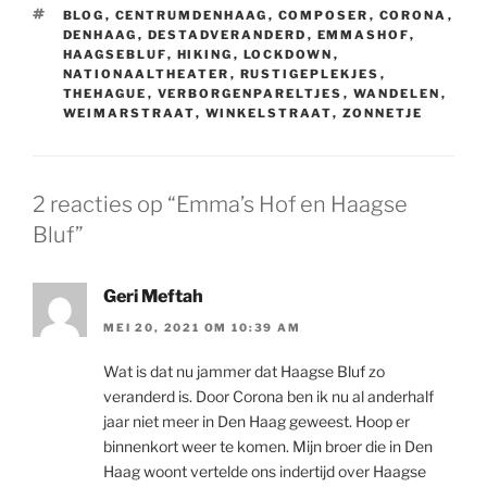
TAGS
BLOG
,
CENTRUMDENHAAG
,
COMPOSER
,
CORONA
,
DENHAAG
,
DESTADVERANDERD
,
EMMASHOF
,
HAAGSEBLUF
,
HIKING
,
LOCKDOWN
,
NATIONAALTHEATER
,
RUSTIGEPLEKJES
,
THEHAGUE
,
VERBORGENPARELTJES
,
WANDELEN
,
WEIMARSTRAAT
,
WINKELSTRAAT
,
ZONNETJE
2 reacties op “Emma’s Hof en Haagse
Bluf”
Geri Meftah
MEI 20, 2021 OM 10:39 AM
Wat is dat nu jammer dat Haagse Bluf zo
veranderd is. Door Corona ben ik nu al anderhalf
jaar niet meer in Den Haag geweest. Hoop er
binnenkort weer te komen. Mijn broer die in Den
Haag woont vertelde ons indertijd over Haagse