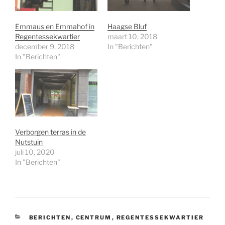
Emmaus en Emmahof in
Haagse Bluf
Regentessekwartier
maart 10, 2018
december 9, 2018
In "Berichten"
In "Berichten"
Verborgen terras in de
Nutstuin
juli 10, 2020
In "Berichten"
CATEGORIEËN
BERICHTEN
,
CENTRUM
,
REGENTESSEKWARTIER