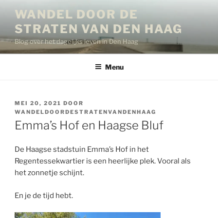
Ga
WANDEL DOOR DE
naar
STRATEN VAN DEN HAAG
de
inhoud
Blog over het dagelijks leven in Den Haag
Menu
GEPLAATST
MEI 20, 2021
DOOR
OP
WANDELDOORDESTRATENVANDENHAAG
Emma’s Hof en Haagse Bluf
De Haagse stadstuin Emma’s Hof in het
Regentessekwartier is een heerlijke plek. Vooral als
het zonnetje schijnt.
En je de tijd hebt.