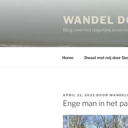
Ga
naar
WANDEL D
de
inhoud
Blog over het dagelijks leven 
Home
Dwaal met mij door De
GEPLAATST
APRIL 21, 2022
DOOR
WANDEL
OP
Enge man in het pa