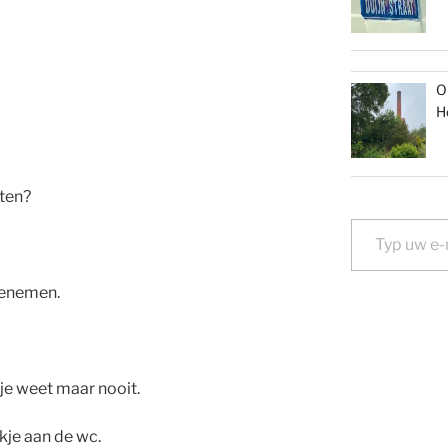
O
H
aten?
Typ uw e-mail...
eenemen.
 je weet maar nooit.
kje aan de wc.