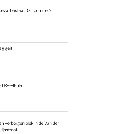
oeval bestaat. Of toch niet?
ag geit
et Ketelhuis
en verborgen plek in de Van der
uijnstraat