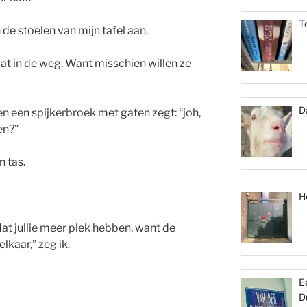
T
de stoelen van mijn tafel aan.
aat in de weg. Want misschien willen ze
D
 een spijkerbroek met gaten zegt: “joh,
ten?”
n tas.
H
dat jullie meer plek hebben, want de
elkaar,” zeg ik.
E
D