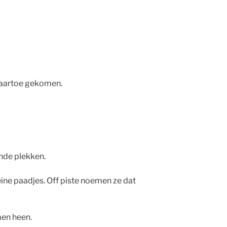
 naartoe gekomen.
ende plekken.
eine paadjes. Off piste noemen ze dat
men heen.