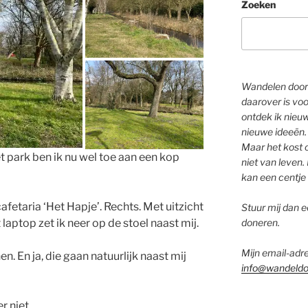
Zoeken
Wandelen door 
daarover is voo
ontdek ik nieu
nieuwe ideeën.
Maar het kost o
t park ben ik nu wel toe aan een kop
niet van leven. 
kan een centje 
 cafetaria ‘Het Hapje’. Rechts. Met uitzicht
Stuur mij dan ee
laptop zet ik neer op de stoel naast mij.
doneren.
Mijn email-adre
 En ja, die gaan natuurlijk naast mij
info@wandeldo
r niet.