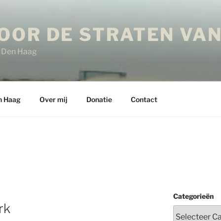
OOR DE STRATEN VAN
in Den Haag
n Haag
Over mij
Donatie
Contact
Categorieën
rk