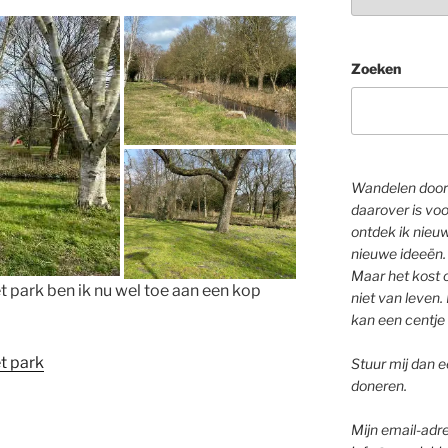
Zoeken
Wandelen door 
daarover is voo
ontdek ik nieu
nieuwe ideeën.
Maar het kost o
t park ben ik nu wel toe aan een kop
niet van leven. 
kan een centje 
t park
Stuur mij dan ee
doneren.
Mijn email-adre