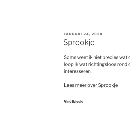
GEPLAATST
JANUARI 24, 2020
OP
Sprookje
Soms weet ik niet precies wat 
loop ik wat richtingsloos rond 
interesseren.
Lees meer over Sprookje
Vind ik leuk: