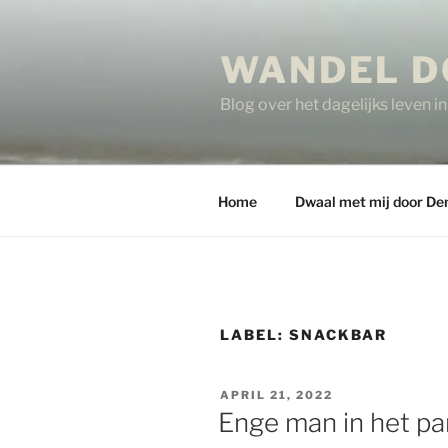
Ga
naar
WANDEL D
de
inhoud
Blog over het dagelijks leven 
Home
Dwaal met mij door De
LABEL:
SNACKBAR
GEPLAATST
APRIL 21, 2022
OP
Enge man in het pa