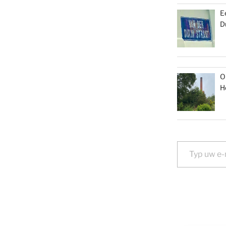
E
D
O
H
Typ uw e-mail...