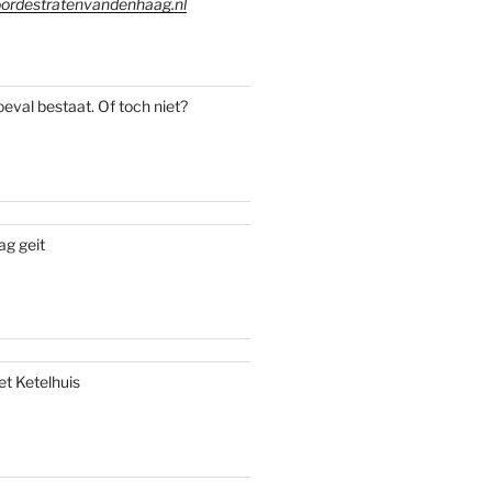
ordestratenvandenhaag.nl
oeval bestaat. Of toch niet?
ag geit
et Ketelhuis