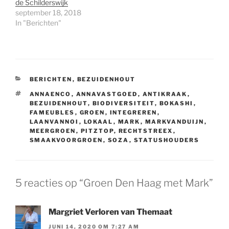
de Schilderswijk
september 18, 2018
In "Berichten"
CATEGORIEËN
BERICHTEN
,
BEZUIDENHOUT
TAGS
ANNAENCO
,
ANNAVASTGOED
,
ANTIKRAAK
,
BEZUIDENHOUT
,
BIODIVERSITEIT
,
BOKASHI
,
FAMEUBLES
,
GROEN
,
INTEGREREN
,
LAANVANNOI
,
LOKAAL
,
MARK
,
MARKVANDUIJN
,
MEERGROEN
,
PITZTOP
,
RECHTSTREEX
,
SMAAKVOORGROEN
,
SOZA
,
STATUSHOUDERS
5 reacties op “Groen Den Haag met Mark”
Margriet Verloren van Themaat
JUNI 14, 2020 OM 7:27 AM