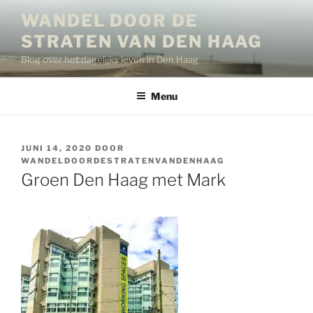
Ga
WANDEL DOOR DE
naar
STRATEN VAN DEN HAAG
de
inhoud
Blog over het dagelijks leven in Den Haag
Menu
GEPLAATST
JUNI 14, 2020
DOOR
OP
WANDELDOORDESTRATENVANDENHAAG
Groen Den Haag met Mark