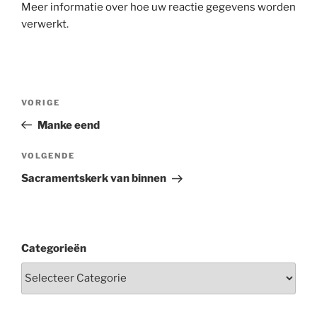
Meer informatie over hoe uw reactie gegevens worden
verwerkt
.
Berichtnavigatie
Vorig
VORIGE
bericht
Manke eend
Volgend
VOLGENDE
bericht
Sacramentskerk van binnen
Categorieën