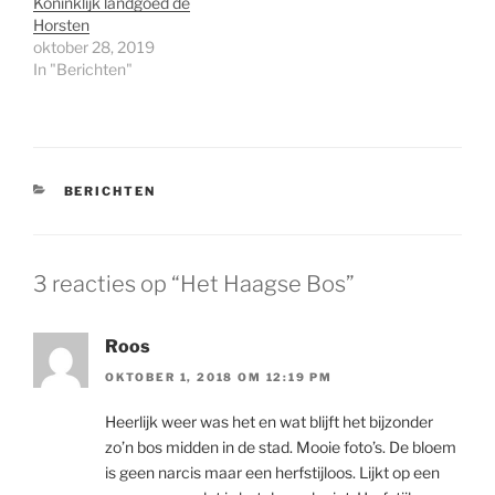
Koninklijk landgoed de
Horsten
oktober 28, 2019
In "Berichten"
CATEGORIEËN
BERICHTEN
3 reacties op “Het Haagse Bos”
Roos
OKTOBER 1, 2018 OM 12:19 PM
Heerlijk weer was het en wat blijft het bijzonder
zo’n bos midden in de stad. Mooie foto’s. De bloem
is geen narcis maar een herfstijloos. Lijkt op een