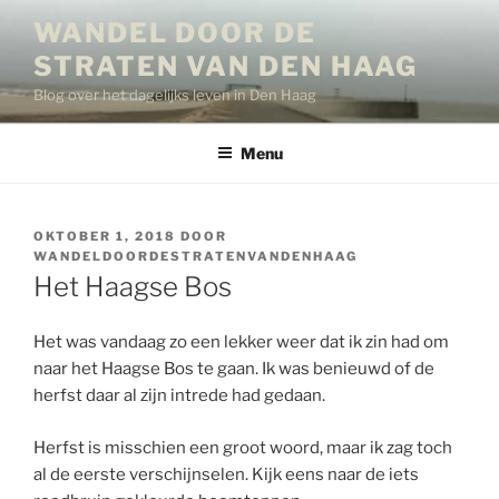
Ga
WANDEL DOOR DE
naar
STRATEN VAN DEN HAAG
de
inhoud
Blog over het dagelijks leven in Den Haag
Menu
GEPLAATST
OKTOBER 1, 2018
DOOR
OP
WANDELDOORDESTRATENVANDENHAAG
Het Haagse Bos
Het was vandaag zo een lekker weer dat ik zin had om
naar het Haagse Bos te gaan. Ik was benieuwd of de
herfst daar al zijn intrede had gedaan.
Herfst is misschien een groot woord, maar ik zag toch
al de eerste verschijnselen. Kijk eens naar de iets