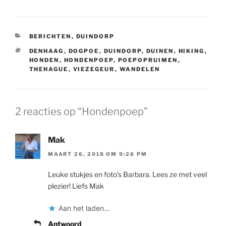
CATEGORIEËN
BERICHTEN
,
DUINDORP
TAGS
DENHAAG
,
DOGPOE
,
DUINDORP
,
DUINEN
,
HIKING
,
HONDEN
,
HONDENPOEP
,
POEPOPRUIMEN
,
THEHAGUE
,
VIEZEGEUR
,
WANDELEN
2 reacties op “Hondenpoep”
Mak
MAART 26, 2018 OM 9:26 PM
Leuke stukjes en foto’s Barbara. Lees ze met veel
plezier! Liefs Mak
Aan het laden...
Antwoord