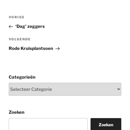
Berichtnavigatie
Vorig
VORIGE
bericht
‘Dag’ zeggers
Volgend
VOLGENDE
bericht
Rode Kruisplantsoen
Categorieën
Zoeken
Zoeken