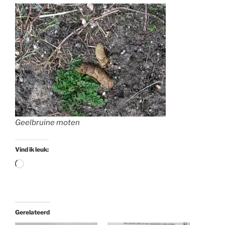
Geelbruine moten
Vind ik leuk:
Aan
het
laden...
Gerelateerd