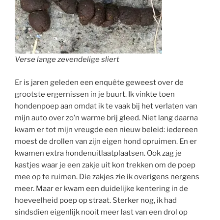
Verse lange zevendelige sliert
Er is jaren geleden een enquête geweest over de
grootste ergernissen in je buurt. Ik vinkte toen
hondenpoep aan omdat ik te vaak bij het verlaten van
mijn auto over zo’n warme brij gleed. Niet lang daarna
kwam er tot mijn vreugde een nieuw beleid: iedereen
moest de drollen van zijn eigen hond opruimen. En er
kwamen extra hondenuitlaatplaatsen. Ook zag je
kastjes waar je een zakje uit kon trekken om de poep
mee op te ruimen. Die zakjes zie ik overigens nergens
meer. Maar er kwam een duidelijke kentering in de
hoeveelheid poep op straat. Sterker nog, ik had
sindsdien eigenlijk nooit meer last van een drol op