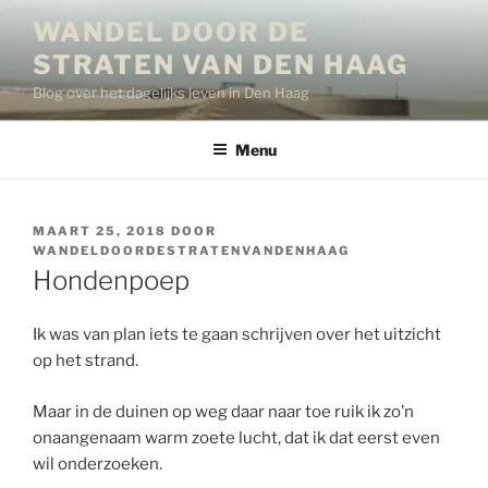
Ga
WANDEL DOOR DE
naar
STRATEN VAN DEN HAAG
de
inhoud
Blog over het dagelijks leven in Den Haag
Menu
GEPLAATST
MAART 25, 2018
DOOR
OP
WANDELDOORDESTRATENVANDENHAAG
Hondenpoep
Ik was van plan iets te gaan schrijven over het uitzicht
op het strand.
Maar in de duinen op weg daar naar toe ruik ik zo’n
onaangenaam warm zoete lucht, dat ik dat eerst even
wil onderzoeken.