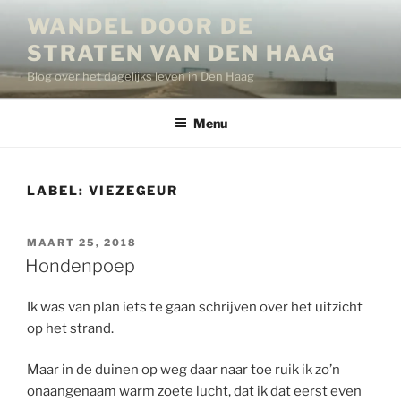
Ga
WANDEL DOOR DE
naar
STRATEN VAN DEN HAAG
de
inhoud
Blog over het dagelijks leven in Den Haag
Menu
LABEL:
VIEZEGEUR
GEPLAATST
MAART 25, 2018
OP
Hondenpoep
Ik was van plan iets te gaan schrijven over het uitzicht
op het strand.
Maar in de duinen op weg daar naar toe ruik ik zo’n
onaangenaam warm zoete lucht, dat ik dat eerst even