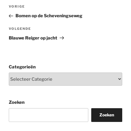
Berichtnavigatie
Vorig
VORIGE
bericht
Bomen op de Scheveningseweg
Volgend
VOLGENDE
bericht
Blauwe Reiger op jacht
Categorieën
Zoeken
Zoeken