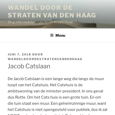
Ga
WANDEL DOOR DE
naar
STRATEN VAN DEN HAAG
de
inhoud
Blog over het dagelijks leven in Den Haag
Menu
GEPLAATST
JUNI 7, 2018
DOOR
OP
WANDELDOORDESTRATENVANDENHAAG
Jacob Catslaan
De Jacob Catslaan is een lange weg die langs de muur
loopt van het Catshuis. Het Catshuis is de
ambtswoning van de minister-president. In ons geval
dus Rutte. Om het Cats huis is een grote tuin. En om
die tuin staat een muur. Een geheimzinnige muur, want
het Catshuis is niet opengesteld voor publiek, dus ik zal