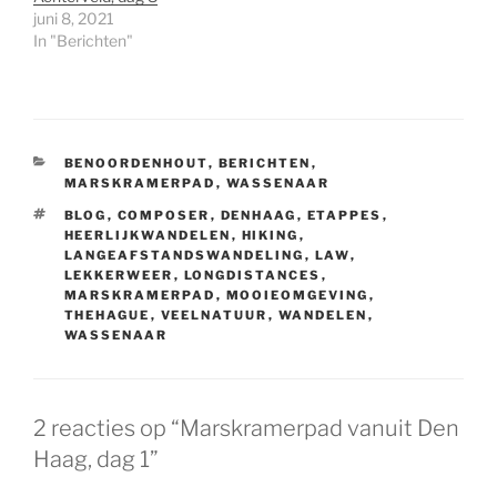
juni 8, 2021
In "Berichten"
CATEGORIEËN
BENOORDENHOUT
,
BERICHTEN
,
MARSKRAMERPAD
,
WASSENAAR
TAGS
BLOG
,
COMPOSER
,
DENHAAG
,
ETAPPES
,
HEERLIJKWANDELEN
,
HIKING
,
LANGEAFSTANDSWANDELING
,
LAW
,
LEKKERWEER
,
LONGDISTANCES
,
MARSKRAMERPAD
,
MOOIEOMGEVING
,
THEHAGUE
,
VEELNATUUR
,
WANDELEN
,
WASSENAAR
2 reacties op “Marskramerpad vanuit Den
Haag, dag 1”