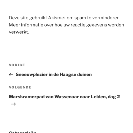
Deze site gebruikt Akismet om spam te verminderen.
Meer informatie over hoe uw reactie gegevens worden
verwerkt
.
Berichtnavigatie
Vorig
VORIGE
bericht
Sneeuwplezier in de Haagse duinen
Volgend
VOLGENDE
bericht
Marskramerpad van Wassenaar naar Leiden, dag 2