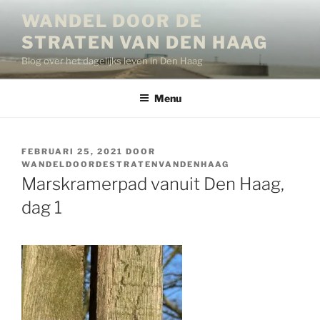
Ga
WANDEL DOOR DE
naar
STRATEN VAN DEN HAAG
de
inhoud
Blog over het dagelijks leven in Den Haag
Menu
GEPLAATST
FEBRUARI 25, 2021
DOOR
OP
WANDELDOORDESTRATENVANDENHAAG
Marskramerpad vanuit Den Haag,
dag 1