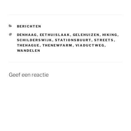
CATEGORIEËN
BERICHTEN
TAGS
DENHAAG
,
EETHUISLAAK
,
GELEHUIZEN
,
HIKING
,
SCHILDERSWIJK
,
STATIONSBUURT
,
STREETS
,
THEHAGUE
,
THENEWFARM
,
VIADUCTWEG
,
WANDELEN
Geef een reactie