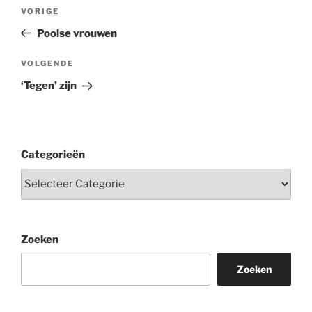
Berichtnavigatie
Vorig
VORIGE
bericht
Poolse vrouwen
Volgend
VOLGENDE
bericht
‘Tegen’ zijn
Categorieën
Zoeken
Zoeken