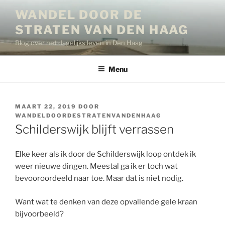
Ga
WANDEL DOOR DE
naar
STRATEN VAN DEN HAAG
de
inhoud
Blog over het dagelijks leven in Den Haag
Menu
GEPLAATST
MAART 22, 2019
DOOR
OP
WANDELDOORDESTRATENVANDENHAAG
Schilderswijk blijft verrassen
Elke keer als ik door de Schilderswijk loop ontdek ik
weer nieuwe dingen. Meestal ga ik er toch wat
bevooroordeeld naar toe. Maar dat is niet nodig.
Want wat te denken van deze opvallende gele kraan
bijvoorbeeld?