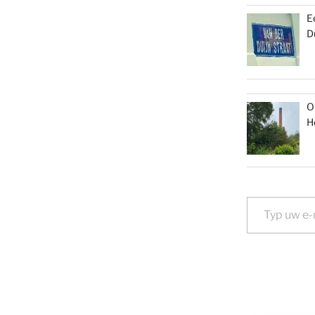
E
D
O
H
Typ uw e-mail...