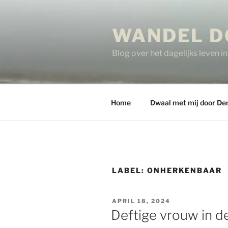
Ga
naar
WANDEL D
de
inhoud
Blog over het dagelijks leven 
Home
Dwaal met mij door De
LABEL:
ONHERKENBAAR
GEPLAATST
APRIL 18, 2024
OP
Deftige vrouw in d