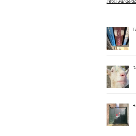
info@wandeldo
T
D
H