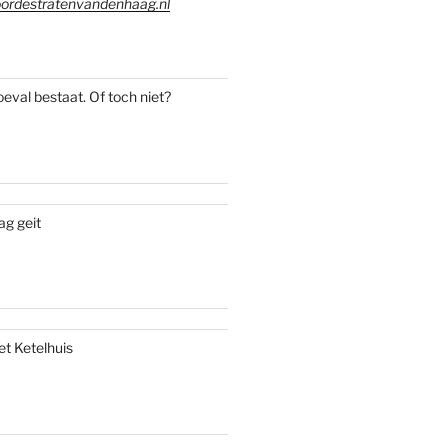
ordestratenvandenhaag.nl
oeval bestaat. Of toch niet?
ag geit
et Ketelhuis