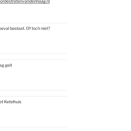
ordestratenvandenhaag.nl
oeval bestaat. Of toch niet?
ag geit
et Ketelhuis