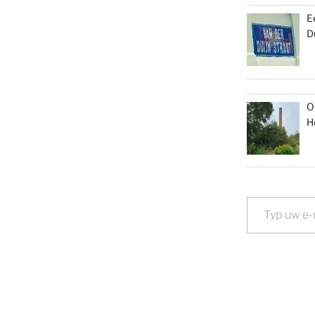
E
D
O
H
Typ uw e-mail...