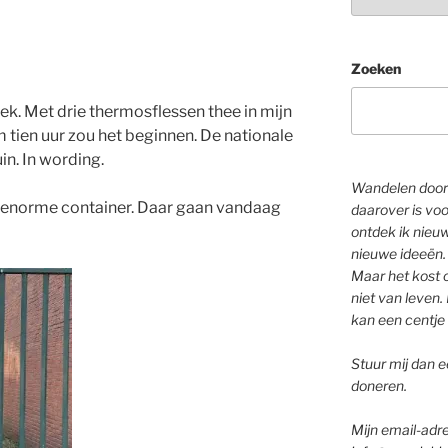
Zoeken
hek. Met drie thermosflessen thee in mijn
 tien uur zou het beginnen. De nationale
uin. In wording.
Wandelen door 
een enorme container. Daar gaan vandaag
daarover is voo
ontdek ik nieu
nieuwe ideeën.
Maar het kost o
niet van leven. 
kan een centje 
Stuur mij dan ee
doneren.
Mijn email-adre