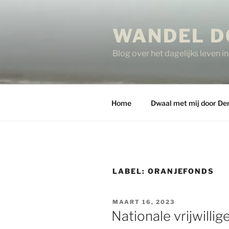
Ga
naar
WANDEL D
de
inhoud
Blog over het dagelijks leven 
Home
Dwaal met mij door De
LABEL:
ORANJEFONDS
GEPLAATST
MAART 16, 2023
OP
Nationale vrijwilli