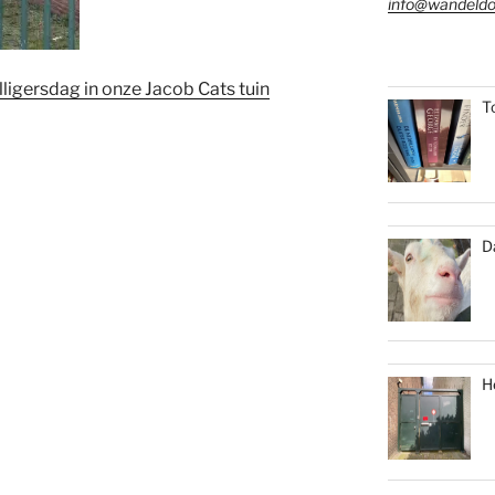
info@wandeldo
lligersdag in onze Jacob Cats tuin
T
D
H