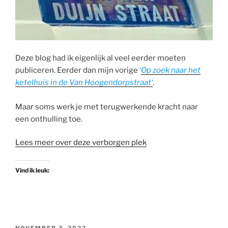
Deze blog had ik eigenlijk al veel eerder moeten
publiceren. Eerder dan mijn vorige
‘
Op
zoek naar het
ketelhuis in de Van Hoogendorpstraat
‘
.
Maar soms werk je met terugwerkende kracht naar
een onthulling toe.
Lees meer over deze verborgen plek
Vind ik leuk:
GEPLAATST
NOVEMBER 3, 2022