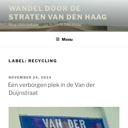
Ga
WANDEL DOOR DE
naar
STRATEN VAN DEN HAAG
de
inhoud
Blog over het dagelijks leven in Den Haag
Menu
LABEL:
RECYCLING
GEPLAATST
NOVEMBER 24, 2024
OP
Een verborgen plek in de Van der
Duijnstraat