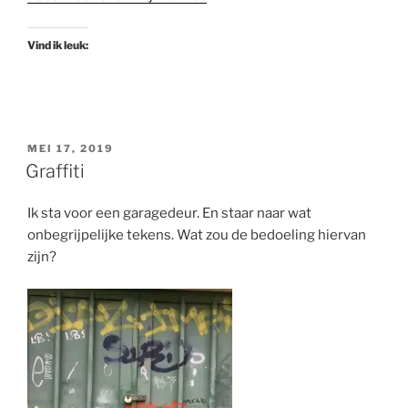
Vind ik leuk:
GEPLAATST
MEI 17, 2019
OP
Graffiti
Ik sta voor een garagedeur. En staar naar wat
onbegrijpelijke tekens. Wat zou de bedoeling hiervan
zijn?