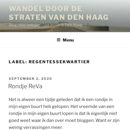
Ga
WANDEL DOOR DE
naar
STRATEN VAN DEN HAAG
de
inhoud
Blog over het dagelijks leven in Den Haag
Menu
LABEL:
REGENTESSEKWARTIER
GEPLAATST
SEPTEMBER 2, 2020
OP
Rondje ReVa
Het is alweer een tijdje geleden dat ik een rondje in
mijn eigen buurt heb gelopen. Het vreemde van een
rondje in mijn eigen buurt lopen is dat ik eigenlijk niet
goed weet waar ik dan over moet bloggen. Want er zijn
weinig verrassingen meer.