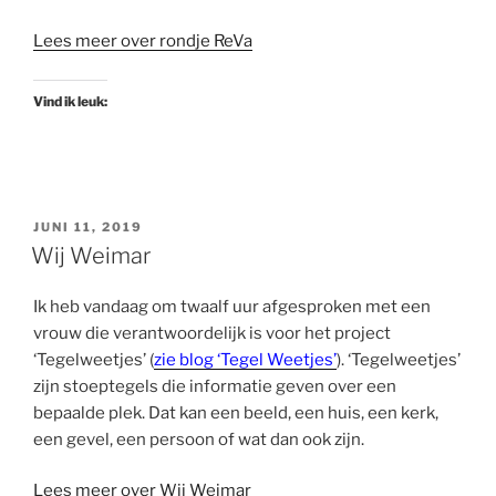
Lees meer over rondje ReVa
Vind ik leuk:
GEPLAATST
JUNI 11, 2019
OP
Wij Weimar
Ik heb vandaag om twaalf uur afgesproken met een
vrouw die verantwoordelijk is voor het project
‘Tegelweetjes’ (
zie blog ‘Tegel Weetjes’
). ‘Tegelweetjes’
zijn stoeptegels die informatie geven over een
bepaalde plek. Dat kan een beeld, een huis, een kerk,
een gevel, een persoon of wat dan ook zijn.
Lees meer over Wij Weimar