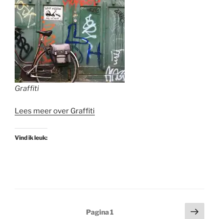
Graffiti
Lees meer over Graffiti
Vind ik leuk:
Berichten
Volg
Pagina
1