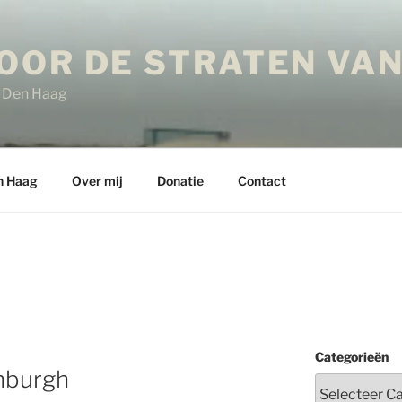
OOR DE STRATEN VAN
in Den Haag
n Haag
Over mij
Donatie
Contact
Categorieën
nburgh