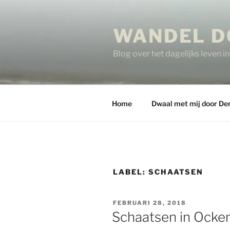
Ga
naar
WANDEL D
de
inhoud
Blog over het dagelijks leven 
Home
Dwaal met mij door De
LABEL:
SCHAATSEN
GEPLAATST
FEBRUARI 28, 2018
OP
Schaatsen in Ocke