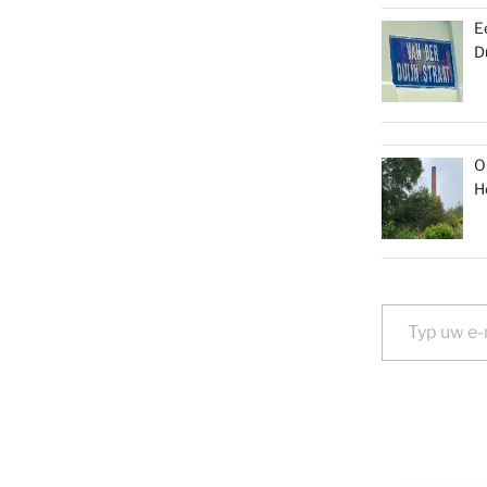
E
D
O
H
Typ uw e-mail...