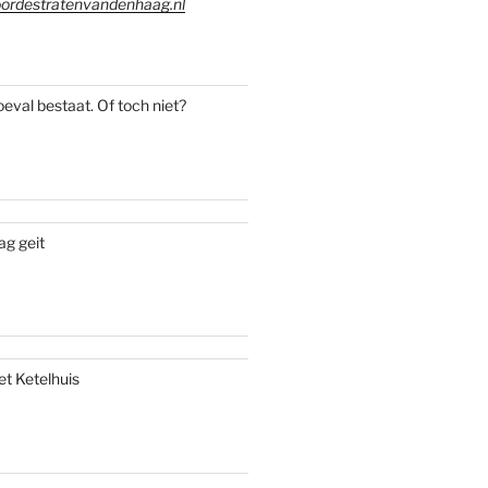
ordestratenvandenhaag.nl
oeval bestaat. Of toch niet?
ag geit
et Ketelhuis