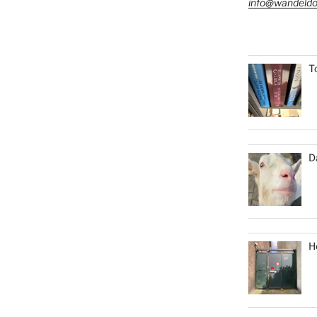
info@wandeldo
T
D
H