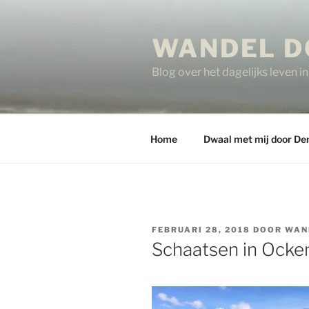
Ga
naar
WANDEL D
de
inhoud
Blog over het dagelijks leven 
Home
Dwaal met mij door De
GEPLAATST
FEBRUARI 28, 2018
DOOR
WAN
OP
Schaatsen in Ocke