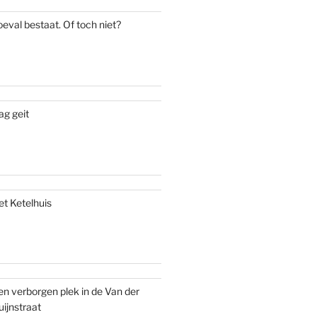
oeval bestaat. Of toch niet?
ag geit
et Ketelhuis
en verborgen plek in de Van der
uijnstraat