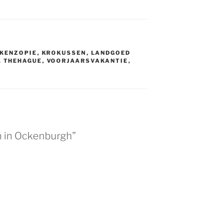
KENZOPIE
,
KROKUSSEN
,
LANDGOED
,
THEHAGUE
,
VOORJAARSVAKANTIE
,
n in Ockenburgh”