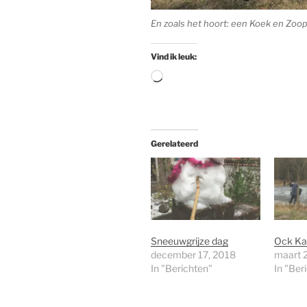
En zoals het hoort: een Koek en Zoop
Vind ik leuk:
Aan
het
laden...
Gerelateerd
Sneeuwgrijze dag
Ock Ka
december 17, 2018
maart 
In "Berichten"
In "Ber