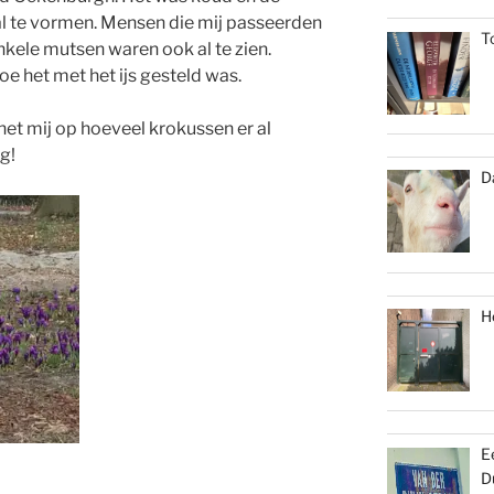
al te vormen. Mensen die mij passeerden
T
kele mutsen waren ook al te zien.
oe het met het ijs gesteld was.
het mij op hoeveel krokussen er al
g!
D
H
E
D