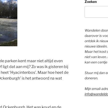
Zoeken
Wandelen door 
daarover is voo
ontdek ik nieu
nieuwe ideeën.
Maar het kost o
niet van leven. 
le parken kent maar niet altijd even
kan een centje 
 ligt dat aan mij? Zo was ik gisteren bij
k heet ‘Hyacintenbos’. Maar hoe heet de
Stuur mij dan ee
ckenburgh’ is het antwoord na wat
doneren.
Mijn email-adre
info@wandeldo
ed Ockenburgh. Het was koud en de