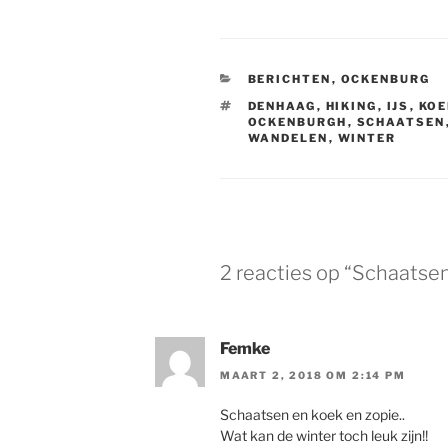
CATEGORIEËN
BERICHTEN
,
OCKENBURG
TAGS
DENHAAG
,
HIKING
,
IJS
,
KOE
OCKENBURGH
,
SCHAATSEN
WANDELEN
,
WINTER
2 reacties op “Schaatse
Femke
MAART 2, 2018 OM 2:14 PM
Schaatsen en koek en zopie..
Wat kan de winter toch leuk zijn!!