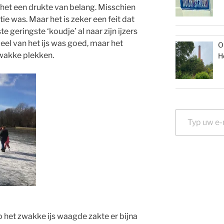
het een drukte van belang. Misschien
e was. Maar het is zeker een feit dat
e geringste ‘koudje’ al naar zijn ijzers
 deel van het ijs was goed, maar het
O
zwakke plekken.
H
Typ uw e-mail...
p het zwakke ijs waagde zakte er bijna