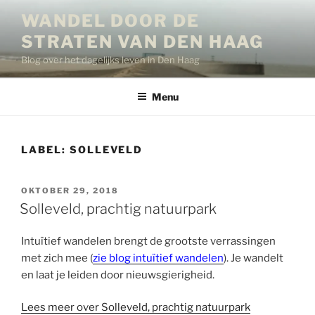
Ga
WANDEL DOOR DE
naar
STRATEN VAN DEN HAAG
de
inhoud
Blog over het dagelijks leven in Den Haag
Menu
LABEL:
SOLLEVELD
GEPLAATST
OKTOBER 29, 2018
OP
Solleveld, prachtig natuurpark
Intuïtief wandelen brengt de grootste verrassingen
met zich mee (
zie blog intuïtief wandelen
). Je wandelt
en laat je leiden door nieuwsgierigheid.
Lees meer over Solleveld, prachtig natuurpark