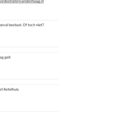
ordestratenvandenhaag.nl
oeval bestaat. Of toch niet?
ag geit
et Ketelhuis