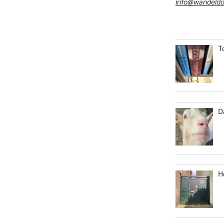
info@wandeldo
T
D
H