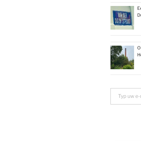
E
D
O
H
Typ uw e-mail...