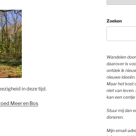
Zoeken
Wandelen door 
daarover is voo
ontdek ik nieu
nieuwe ideeën.
Maar het kost o
ezigheid in deze tijd.
niet van leven. 
kan een centje 
dgoed Meer en Bos
Stuur mij dan ee
doneren.
Mijn email-adre