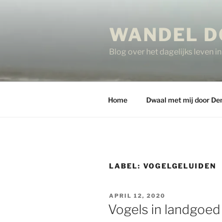
Ga
naar
WANDEL D
de
inhoud
Blog over het dagelijks leven 
Home
Dwaal met mij door De
LABEL:
VOGELGELUIDEN
GEPLAATST
APRIL 12, 2020
OP
Vogels in landgoe