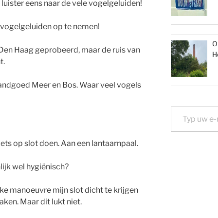
 luister eens naar de vele vogelgeluiden!
 vogelgeluiden op te nemen!
O
n Den Haag geprobeerd, maar de ruis van
H
t.
n landgoed Meer en Bos. Waar veel vogels
Typ uw e-mail...
iets op slot doen. Aan een lantaarnpaal.
lijk wel hygiënisch?
ke manoeuvre mijn slot dicht te krijgen
ken. Maar dit lukt niet.