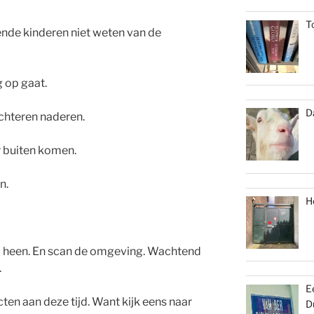
T
ende kinderen niet weten van de
g op gaat.
D
achteren naderen.
 buiten komen.
n.
H
mij heen. En scan de omgeving. Wachtend
.
E
ten aan deze tijd. Want kijk eens naar
D