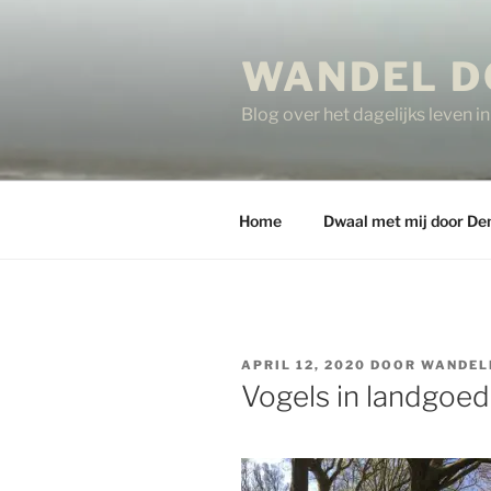
Ga
naar
WANDEL D
de
inhoud
Blog over het dagelijks leven 
Home
Dwaal met mij door De
GEPLAATST
APRIL 12, 2020
DOOR
WANDEL
OP
Vogels in landgoe