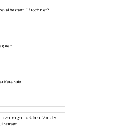
oeval bestaat. Of toch niet?
ag geit
et Ketelhuis
en verborgen plek in de Van der
uijnstraat