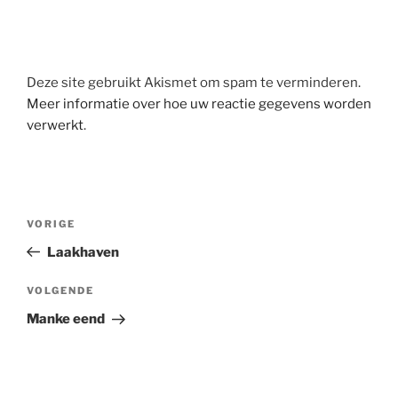
Deze site gebruikt Akismet om spam te verminderen.
Meer informatie over hoe uw reactie gegevens worden
verwerkt
.
Berichtnavigatie
Vorig
VORIGE
bericht
Laakhaven
Volgend
VOLGENDE
bericht
Manke eend