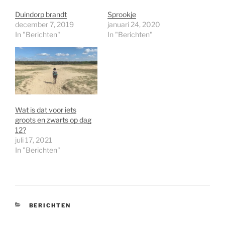
Duindorp brandt
Sprookje
december 7, 2019
januari 24, 2020
In "Berichten"
In "Berichten"
Wat is dat voor iets
groots en zwarts op dag
12?
juli 17, 2021
In "Berichten"
CATEGORIEËN
BERICHTEN