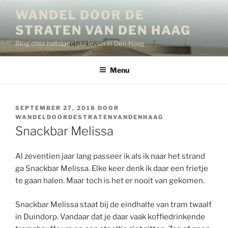
Ga
WANDEL DOOR DE
naar
STRATEN VAN DEN HAAG
de
inhoud
Blog over het dagelijks leven in Den Haag
Menu
GEPLAATST
SEPTEMBER 27, 2018
DOOR
OP
WANDELDOORDESTRATENVANDENHAAG
Snackbar Melissa
Al zeventien jaar lang passeer ik als ik naar het strand
ga Snackbar Melissa. Elke keer denk ik daar een frietje
te gaan halen. Maar toch is het er nooit van gekomen.
Snackbar Melissa staat bij de eindhalte van tram twaalf
in Duindorp. Vandaar dat je daar vaak koffiedrinkende