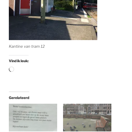
Kantine van tram 12
Vind ik leuk:
Aan
het
laden...
Gerelateerd