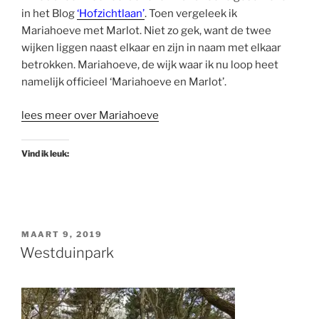
in het Blog
‘Hofzichtlaan’
. Toen vergeleek ik
Mariahoeve met Marlot. Niet zo gek, want de twee
wijken liggen naast elkaar en zijn in naam met elkaar
betrokken. Mariahoeve, de wijk waar ik nu loop heet
namelijk officieel ‘Mariahoeve en Marlot’.
lees meer over Mariahoeve
Vind ik leuk:
GEPLAATST
MAART 9, 2019
OP
Westduinpark