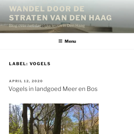
Ga
WANDEL DOOR DE
naar
STRATEN VAN DEN HAAG
de
inhoud
Blog over het dagelijks leven in Den Haag
Menu
LABEL:
VOGELS
GEPLAATST
APRIL 12, 2020
OP
Vogels in landgoed Meer en Bos