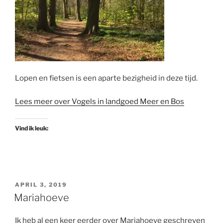
Lopen en fietsen is een aparte bezigheid in deze tijd.
Lees meer over Vogels in landgoed Meer en Bos
Vind ik leuk:
GEPLAATST
APRIL 3, 2019
OP
Mariahoeve
Ik heb al een keer eerder over Mariahoeve geschreven