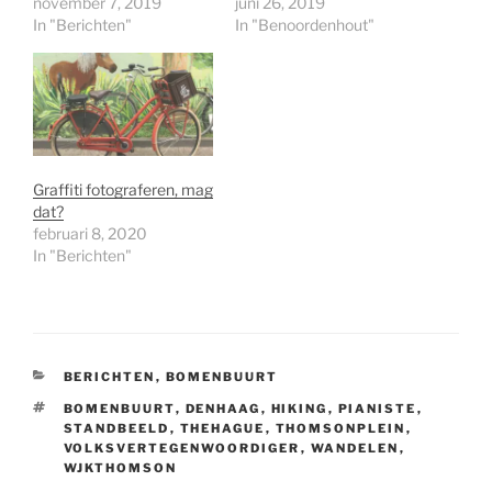
november 7, 2019
juni 26, 2019
In "Berichten"
In "Benoordenhout"
Graffiti fotograferen, mag
dat?
februari 8, 2020
In "Berichten"
CATEGORIEËN
BERICHTEN
,
BOMENBUURT
TAGS
BOMENBUURT
,
DENHAAG
,
HIKING
,
PIANISTE
,
STANDBEELD
,
THEHAGUE
,
THOMSONPLEIN
,
VOLKSVERTEGENWOORDIGER
,
WANDELEN
,
WJKTHOMSON