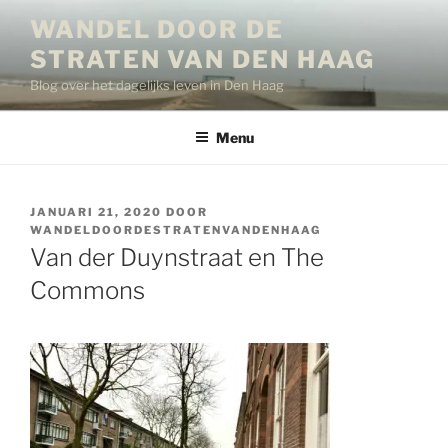
Ga
WANDEL DOOR DE
naar
STRATEN VAN DEN HAAG
de
inhoud
Blog over het dagelijks leven in Den Haag
Menu
GEPLAATST
JANUARI 21, 2020
DOOR
OP
WANDELDOORDESTRATENVANDENHAAG
Van der Duynstraat en The
Commons