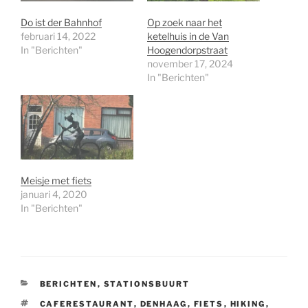
Do ist der Bahnhof
Op zoek naar het
februari 14, 2022
ketelhuis in de Van
In "Berichten"
Hoogendorpstraat
november 17, 2024
In "Berichten"
Meisje met fiets
januari 4, 2020
In "Berichten"
CATEGORIEËN
BERICHTEN
,
STATIONSBUURT
TAGS
CAFERESTAURANT
,
DENHAAG
,
FIETS
,
HIKING
,