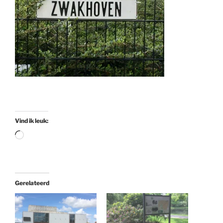
Vind ik leuk:
Aan
het
laden...
Gerelateerd