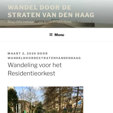
Ga
WANDEL DOOR DE
naar
STRATEN VAN DEN HAAG
de
inhoud
Blog over het dagelijks leven in Den Haag
Menu
GEPLAATST
MAART 2, 2020
DOOR
OP
WANDELDOORDESTRATENVANDENHAAG
Wandeling voor het
Residentieorkest