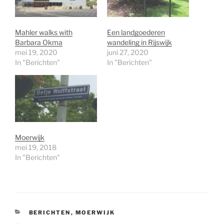
Mahler walks with
Een landgoederen
Barbara Okma
wandeling in Rijswijk
mei 19, 2020
juni 27, 2020
In "Berichten"
In "Berichten"
Moerwijk
mei 19, 2018
In "Berichten"
CATEGORIEËN
BERICHTEN
,
MOERWIJK